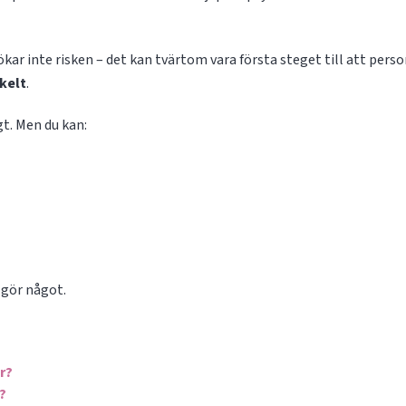
 ökar inte risken – det kan tvärtom vara första steget till att pers
kelt
.
gt. Men du kan:
u gör något.
r?
?