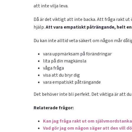
att inte vilja leva.
Då är det viktigt att inte backa. Att fråga rakt ut
hjälp.
Att vara empatiskt påträngande, helt en
Du kan inte alltid veta säkert om någon mår dåli
vara uppmärksam på förändringar
lita på din magkänsla
våga fråga
visa att du bryr dig
vara empatiskt påträngande
Det behöver inte bli perfekt. Det viktiga är att d
Relaterade frågor:
Kan jag fråga rakt ut om självmordstanka
Vad gör jag om någon säger att den vill dö