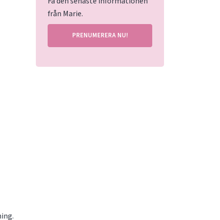
Få den senaste informationen
från Marie.
PRENUMERERA NU!
ning.